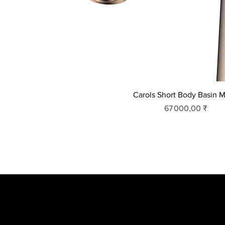
Carols Short Body Basin M
Prix
67 000,00 ₹