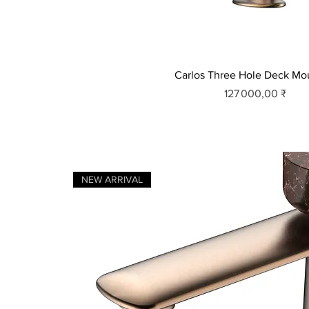
Carlos Three Hole Deck Mo
Prix
127 000,00 ₹
NEW ARRIVAL