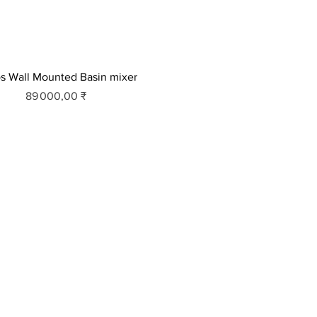
os Wall Mounted Basin mixer
Prix
89 000,00 ₹