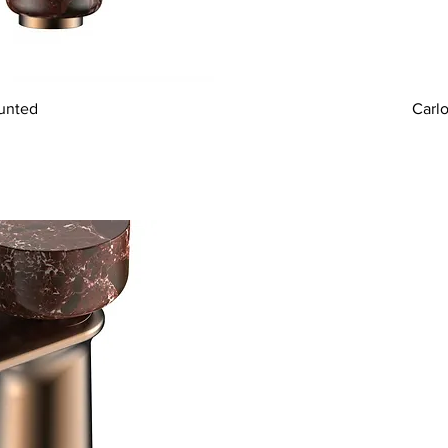
unted
Carl