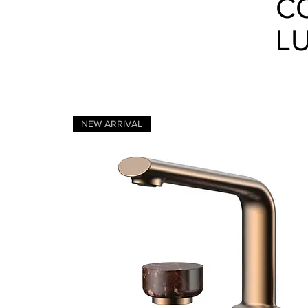
C
L
NEW ARRIVAL